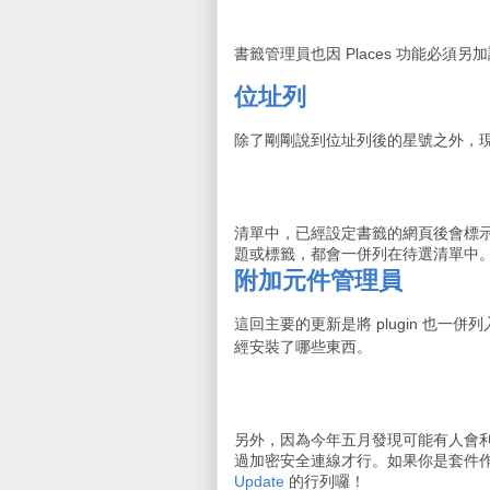
書籤管理員也因 Places 功能必
位址列
除了剛剛說到位址列後的星號之外，
清單中，已經設定書籤的網頁後會標
題或標籤，都會一併列在待選清單中
附加元件管理員
這回主要的更新是將 plugin 也一
經安裝了哪些東西。
另外，因為今年五月發現可能有人會
過加密安全連線才行。如果你是套件
Update
的行列囉！