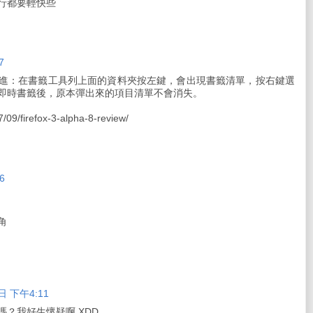
行都要輕快些
7
進：在書籤工具列上面的資料夾按左鍵，會出現書籤清單，按右鍵選
即時書籤後，原本彈出來的項目清單不會消失。
7/09/firefox-3-alpha-8-review/
6
角
日 下午4:11
 嗎？我好生懷疑啊 XDD