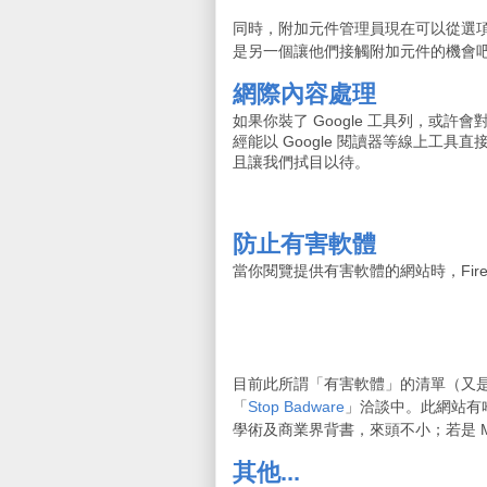
同時，附加元件管理員現在可以從選項
是另一個讓他們接觸附加元件的機會
網際內容處理
如果你裝了 Google 工具列，或許會對其
經能以 Google 閱讀器等線上工具直
且讓我們拭目以待。
防止有害軟體
當你閱覽提供有害軟體的網站時，Fire
目前此所謂「有害軟體」的清單（又是）由 
「
Stop Badware
」洽談中。此網站有哈佛大
學術及商業界背書，來頭不小；若是 M
其他...