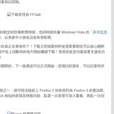
檔案加以區隔。
自動交給防毒軟體掃描，也同時能依據 Windows Vista 的「
家長監護
案、以免家中小朋友誤裝有害軟體。
終於真正名實相符了！下載大型檔案時即使需要重開也可以放心關閉
管理員中從上回斷掉的地方開始繼續下載！當然前提是伺服器要支援此功
)
是關閉的，下一版應該可以正式開啟；想測試的朋友，可以試著找些
能之一，很可惜沒能趕上 Firefox 2 但依然列為 Firefox 3 的重頭戲。
ock 相似的星號及標籤功能，點選一次星號可加入書籤、再點一次則