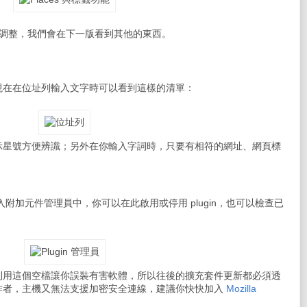
須另加調整，我們會在下一版看到其他的東西。
現在在位址列輸入文字時可以看到這樣的清單：
示星號方便辨識；另外在你輸入字詞時，只要有相符的網址、網頁標
。
併列入附加元件管理員中，你可以在此啟用或停用 plugin，也可以檢查已
利用這個空檔讓你誤裝有害軟體，所以往後的擴充套件更新都必須透
作者，主機又無法支援加密安全連線，建議你快快加入
Mozilla