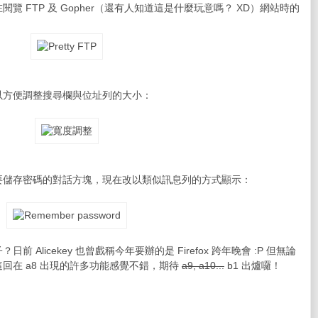
 FTP 及 Gopher（還有人知道這是什麼玩意嗎？ XD）網站時的
以方便調整搜尋欄與位址列的大小：
要儲存密碼的對話方塊，現在改以類似訊息列的方式顯示：
Alicekey 也曾戲稱今年要辦的是 Firefox 跨年晚會 :P 但無論
回在 a8 出現的許多功能感覺不錯，期待
a9, a10...
b1 出爐囉！