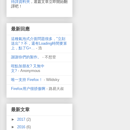
待譯資料夾
，選篇文章立即開始翻
譯吧！
最新回應
這種氣泡式介面問題很多，"立刻
送出"？不，還有Loading時間要算
上，點了G+...
- 浩
謝謝你們的製作。
- 不想登
咁點加朋友? 又無中
文?
- Anonymous
唯一支持 Firefox！
- Wildsky
Firefox用户很骄傲啊
- 路易大叔
最新文章
►
2017
(2)
►
2016
(6)