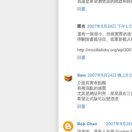
我還是希望瀏覽器的開啟和執
回覆
匿名
2007年9月24日 下午1:2
還有一個很小、但很實際的改
擇刪除書籤項目、或重新載入
http://mozillalinks.org/wp/200
回覆
Sam
2007年9月24日 晚上9:2
介面其實有點醜
有種混亂的感覺
尤其是網址列旁，星星跟右三
希望正式版可以變漂漂
回覆
Bob Chao
2007年9月26
說真的，還有人在用 Gopher