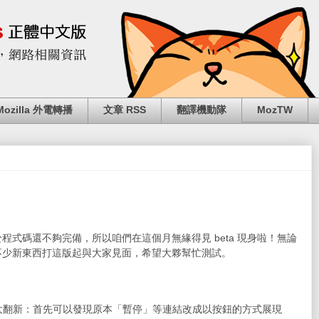
Mozilla 外電轉播
文章 RSS
翻譯機動隊
MozTW
程式碼還不夠完備，所以咱們在這個月無緣得見 beta 現身啦！無論
碑，有不少新東西打這版起與大家見面，希望大夥幫忙測試。
大翻新：首先可以發現原本「暫停」等連結改成以按鈕的方式展現