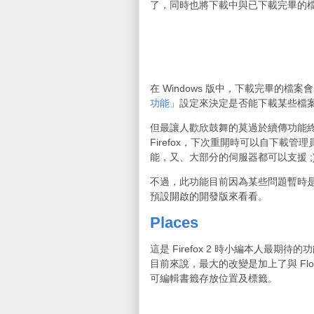
了，同時也將下載中與已下載完畢的
在 Windows 版中，下載完畢的檔案會
功能
」設定來決定是否能下載某些檔
但最讓人歡欣鼓舞的莫過於續傳功能
Firefox，下次重開時可以自下載
能，又、大部分的伺服器都可以支援 ;
不過，此功能目前因為某些問題暫時
預設開啟的開發版來看看。
Places
這是 Firefox 2 時小編本人最期待的功
目前來說，最大的改變是加上了與 Fl
可編輯書籤存放位置及標籤。