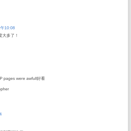
午10:08
幅度大多了！
ages were awfull好看
opher
4