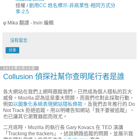
授權 /
創用CC 姓名標示-非商業性-相同方式分
享-2.5
φ Mika 翻譯 - Irvin 編輯
沒有留言:
分享
2012年5月15日
Collusion 偵探社幫你查明尾行者是誰
各大網站在我們上網時跟蹤我們，已然成為個人穩私的巨大
威脅。Mozilla 認為這是重大問題，而我們也對此採取行動，
例如
以圖象化系統表現網站隱私條款
，及我們去年推行的 Do
Not Track 拒絕追蹤，用以明確告知網站「我不要被追蹤」，
也已讓其它瀏覽器起而效尤。
二月底時，Mozilla 的執行長 Gary Kovacs 在 TED 演講
「Tracking the trackers」，述說網路追蹤的問題，並展示我