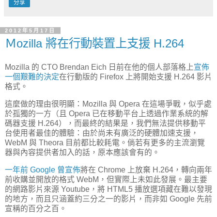
分享
2012年5月17日
Ｍozilla 將在行動裝置上支援 H.264
Mozilla 的 CTO Brendan Eich 日前在他的個人部落格上
宣佈
一個艱難的決定
在行動版的 Firefox 上將開始支援 H.264 影片
格式。
這麼做的理由很明顯：Mozilla 與 Opera 在這場爭戰，似乎處
於孤獨的一方（且 Opera 已在移動平台上透過作業系統的解
碼器支援 H.264），而最終的結果是，我們無法提供移動平
台使用者最佳的體驗：由於尚未有廣泛的硬體加速支援，
WebM 與 Theora 目前都比較耗電。倘若有更多的主流瀏覽
器與內容提供者加入的話，原本應該會有的。
一年前 Google 曾宣佈
將在 Chrome 上放棄 H.264，轉向兩年
前收購並開放的格式 WebM，但實際上未如此發展。最主要
的網路影片來源 Youtube，將 HTML5 播放選項藏在難以發現
的地方，而且只涵蓋約三分之一的影片，而非如 Google 先前
宣稱的百分之百。