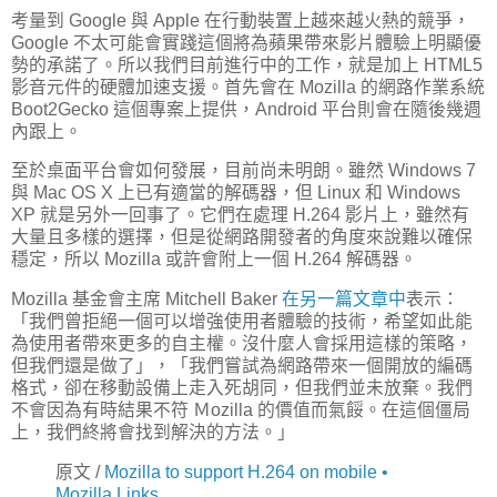
考量到 Google 與 Apple 在行動裝置上越來越火熱的競爭，
Google 不太可能會實踐這個將為蘋果帶來影片體驗上明顯優
勢的承諾了。所以我們目前進行中的工作，就是加上 HTML5
影音元件的硬體加速支援。首先會在 Mozilla 的網路作業系統
Boot2Gecko 這個專案上提供，Android 平台則會在隨後幾週
內跟上。
至於桌面平台會如何發展，目前尚未明朗。雖然 Windows 7
與 Mac OS X 上已有適當的解碼器，但 Linux 和 Windows
XP 就是另外一回事了。它們在處理 H.264 影片上，雖然有
大量且多樣的選擇，但是從網路開發者的角度來說難以確保
穩定，所以 Mozilla 或許會附上一個 H.264 解碼器。
Mozilla 基金會主席 Mitchell Baker
在另一篇文章中
表示：
「我們曾拒絕一個可以增強使用者體驗的技術，希望如此能
為使用者帶來更多的自主權。沒什麼人會採用這樣的策略，
但我們還是做了」，「我們嘗試為網路帶來一個開放的編碼
格式，卻在移動設備上走入死胡同，但我們並未放棄。我們
不會因為有時結果不符 Ｍozilla 的價值而氣餒。在這個僵局
上，我們終將會找到解決的方法。」
原文 /
Mozilla to support H.264 on mobile •
Mozilla Links