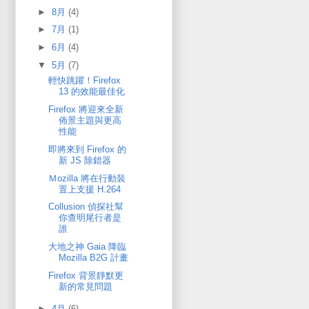
►
8月
(4)
►
7月
(1)
►
6月
(4)
▼
5月
(7)
輕快跳躍！Firefox
13 的效能最佳化
Firefox 將迎來全新
佈景主題與更高
性能
即將來到 Firefox 的
新 JS 除錯器
Ｍozilla 將在行動裝
置上支援 H.264
Collusion 偵探社幫
你查明尾行者是
誰
大地之神 Gaia 降臨
Mozilla B2G 計畫
Firefox 背景靜默更
新的常見問題
►
4月
(6)