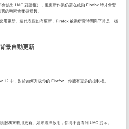
（不會跳出 UAC 對話框），但更新作業仍需在啟動 Firefox 時才會套
耗費的時間會稍微變長。
執行時於背景套用更新。這代表假如有更新，Firefox 啟動所費時間與平常是一樣
使用背景自動更新
x 12 中，對於如何升級你的 Firefox，你擁有更多的控制權。
a 維護服務來套用更新。如果選擇啟用，你將不會看到 UAC 提示。