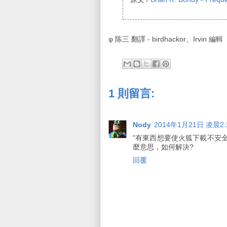
φ 陈三 翻譯 - birdhackor、Irvin 編輯
1 則留言:
Nody
2014年1月21日 凌晨2:
"有東西想要使火狐下載不安
麼意思，如何解決?
回覆