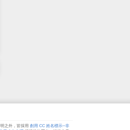
註明之外，皆採用
創用 CC 姓名標示─非