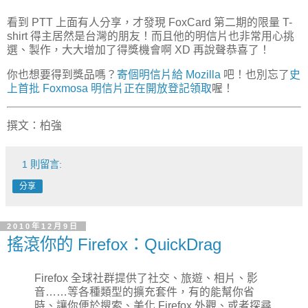
看到 PTT 上面有人分享，才發現 FoxCard 第二期的限量 T-
shirt 得主居然是台灣的朋友！而且他的明信片也非常用心挑
選、製作，大大增加了得獎機會啊 XD 再說聲恭喜了！
你也想要得到獎品嗎？
寄個明信片給 Mozilla
吧！也別忘了
史
上首批 Foxmosa 明信片正在開放登記領取
喔！
撰文：柏強
1 則留言:
分享
2010年12月9日
搖滾你的 Firefox：QuickDrag
Firefox 全球社群提供了社交、旅遊、相片、影
音……等各種類型的擴充套件，有的能幫你省
時、讓你便於搜索、美化 Firefox 外觀、或者探尋