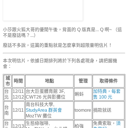
小莎跟火狐大哥的優閒午後，背面的 Q 版真是... Q 啊~ （這
不是廢話嗎？...）
廢話不多說，這篇的重點就是怎麼拿到超限量明信片！
本次明信片，依據日期排列將於下列各處現身，請把握機
會：
城
時間
地點
管理
取得條件
市
台
12/11
台大巨蛋體育館 3F,
加特典，每套
蝌蚪
北
12/12
CWT26 光與影攤位
售 100 元
南台科技大學,
台
12/11
StudyArea 群英會
toomore
捐款就送
南
MozTW 攤位
台
生態綠咖啡,
免費索取，
須
12/13
柏強