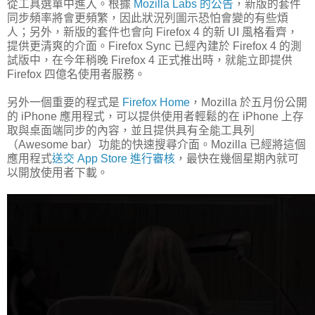
從工具選單中進入。根據
Mozilla Labs 的公告
，新版的套件
同步頻率將會更頻繁，因此狀況列圖示恐怕會變的有些煩
人；另外，新版的套件也會向 Firefox 4 的新 UI 風格看齊，
提供更清爽的介面。Firefox Sync 已經內建於 Firefox 4 的測
試版中，在今年稍晚 Firefox 4 正式推出時，就能立即提供
Firefox 四億名使用者服務。
另外一個重要的程式是
Firefox Home
，Mozilla 於五月份公開
的 iPhone 應用程式，可以提供使用者輕鬆的在 iPhone 上存
取與桌面端同步的內容，並且提供具有全能工具列
（Awesome bar）功能的快速搜尋介面。Mozilla 已經將這個
應用程式
送交 App Store 進行審核
，最快在幾個星期內就可
以開放使用者下載。