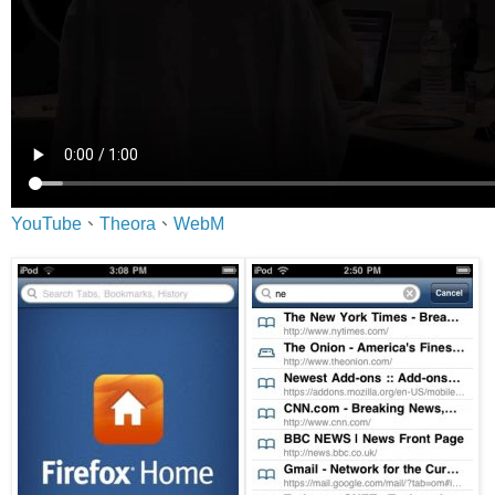
YouTube
、
Theora
、
WebM