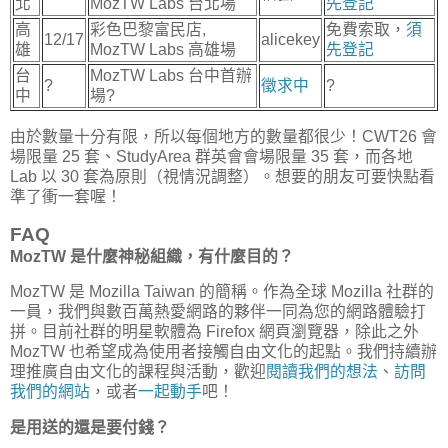
北
MozTW Labs 台北場
先登記
高
彩色巴黎富民店,
免費索取，
須
12/17
alicekey
雄
MozTW Labs 高雄場
先登記
台
MozTW Labs 台中首辦
?
徵求中
?
中
場?
由於數量十分有限，所以每個地方的數量都很少！CWT26 會
場限量 25 套、StudyArea 群英會會場限量 35 套，而各地
Lab 以 30 套為原則（視情況調整）。想要的朋友可要快點看
準了衝一套喔！
FAQ
MozTW 是什麼神秘組織，有什麼目的？
MozTW 是 Mozilla Taiwan 的簡稱。作為全球 Mozilla 社群的
一員，我們與數百萬熱愛網路的夥伴一同為您的網路體驗打
拼。目前社群的明星軟體為 Firefox 網頁瀏覽器，除此之外
MozTW 也希望成為使用者接觸自由文化的起點。我們持續辦
理推廣自由文化的課程與活動，歡迎
閱讀我們的想法
、
訪問
我們的網站
，或者
一起動手
吧！
是用送的還是要付錢？