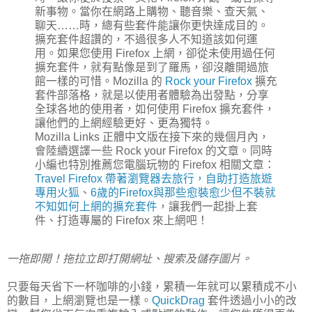
新事物。當你在網路上購物、聽音樂、查天氣、
聊天……時，總有些套件能讓你更快達成目的。
擴充套件超讚的，不過很多人不知道該如何運
用。如果您使用 Firefox 上網，卻從未使用過任何
擴充套件，就有點像是到了羅馬，卻沒離開過旅
館一樣的可惜。Mozilla 的
Rock your Firefox
擴充
套件部落格，就是以使用者體驗為出發點，分享
全球各地的使用者，如何使用 Firefox 擴充套件，
讓他們的上網經驗更好、更為獨特。
Mozilla Links 正體中文版在接下來的幾個月內，
會陸續選譯一些 Rock your Firefox 的文章。同時
小編也特別推薦您電腦玩物的 Firefox 相關文章：
Travel Firefox 帶著瀏覽器去旅行，自助打造旅遊
專用火狐
、
6歲的Firefox與那些愈裝愈少但不裝就
不知如何上網的擴充套件
，讓我們一起掛上套
件、打造專屬的 Firefox 來上網吧！
一拖即開！拖拉立即打開網址、搜索及儲存圖片。
只要每天省下一杯咖啡的小錢，累積一年就可以累積成不小
的數目，上網瀏覽也是一樣。
QuickDrag
套件透過小小的改