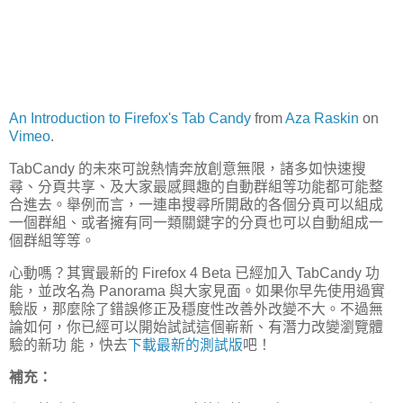
An Introduction to Firefox's Tab Candy
from
Aza Raskin
on
Vimeo
.
TabCandy 的未來可說熱情奔放創意無限，諸多如快速搜
尋、分頁共享、及大家最感興趣的自動群組等功能都可能整
合進去。舉例而言，一連串搜尋所開啟的各個分頁可以組成
一個群組、或者擁有同一類關鍵字的分頁也可以自動組成一
個群組等等。
心動嗎？其實最新的 Firefox 4 Beta 已經加入 TabCandy 功
能，並改名為 Panorama 與大家見面。如果你早先使用過實
驗版，那麼除了錯誤修正及穩度性改善外改變不大。不過無
論如何，你已經可以開始試試這個嶄新、有潛力改變瀏覽體
驗的新功 能，快去
下載最新的測試版
吧！
補充：