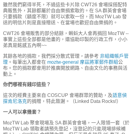
雖然我們窮得半死，不過這些卡片除 CWT26 會場採搭配特
典販售外，其餘都屬於自由樂捐索取的。在 SA 群英會會場
只要捐款（額度不限）就可以索取一份，而 MozTW Lab 發
送的明信片則是直接贈送、在當場也歡迎自由樂捐的。
CWT26 會場販售的部分結餘，蝌蚪大人會再捐回 MozTW --
事實上這些全部都是他畫的，還協助印製的行政工作，小小
弟真是銘感五內啊~~
其餘各地的捐款，我們採分散式管理，請參考
非組織帳戶管
理
。每筆出入都會在
moztw-general 摩茲將軍郵件群組
公
布。您的捐款都會用於推廣開放網路、自由文化的事務與活
動上。
你們哪裡有錢印這些？
這次的經費主要來自 COSCUP 會場群眾的贊助，及
語意偵
探肯尼洛克
的捐贈，特此致謝。（Linked Data Rocks!）
一人可以拿幾套？
MozTW Lab 聚會現場及 SA 群英會會場，一人限領一套（於
MozTW Lab 領取者請預先登記，沒登記的只能現場排候補