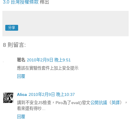
3.0 台灣授權條款
釋出
分享
8 則留言:
匿名
2010年2月9日 晚上9:51
應該在實驗性套件上加上安全提示
回覆
Alica
2010年2月9日 晚上10:37
講到不安全JS檢查，Piro為了eval()發文
公開抗議
（
英譯
），
看來還有得吵…
回覆