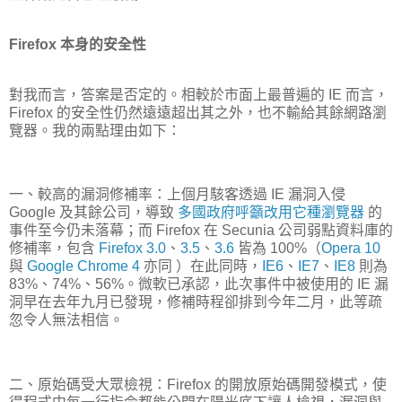
Firefox 本身的安全性
對我而言，答案是否定的。相較於市面上最普遍的 IE 而言，
Firefox 的安全性仍然遠遠超出其之外，也不輸給其餘網路瀏
覽器。我的兩點理由如下：
一、較高的漏洞修補率：上個月駭客透過 IE 漏洞入侵
Google 及其餘公司，導致
多國政府呼籲改用它種瀏覽器
的
事件至今仍未落幕；而 Firefox 在 Secunia 公司弱點資料庫的
修補率，包含
Firefox 3.0
、
3.5
、
3.6
皆為 100%（
Opera 10
與
Google Chrome 4
亦同 ）在此同時，
IE6
、
IE7
、
IE8
則為
83%、74%、56%。微軟已承認，此次事件中被使用的 IE 漏
洞早在去年九月已發現，修補時程卻排到今年二月，此等疏
忽令人無法相信。
二、原始碼受大眾檢視：Firefox 的開放原始碼開發模式，使