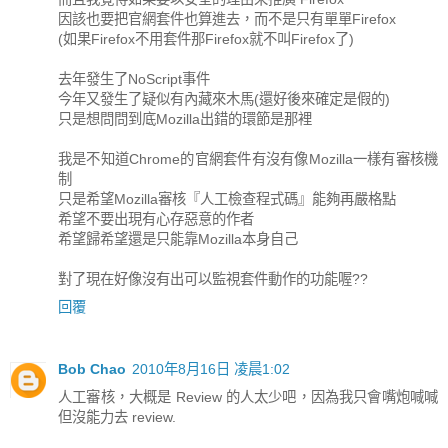
因該也要把官網套件也算進去，而不是只有單單Firefox
(如果Firefox不用套件那Firefox就不叫Firefox了)
去年發生了NoScript事件
今年又發生了疑似有內藏來木馬(還好後來確定是假的)
只是想問問到底Mozilla出錯的環節是那裡
我是不知道Chrome的官網套件有沒有像Mozilla一樣有審核機
制
只是希望Mozilla審核『人工檢查程式碼』能夠再嚴格點
希望不要出現有心存惡意的作者
希望歸希望還是只能靠Mozilla本身自己
對了現在好像沒有出可以監視套件動作的功能喔??
回覆
Bob Chao
2010年8月16日 凌晨1:02
人工審核，大概是 Review 的人太少吧，因為我只會嘴炮喊喊
但沒能力去 review.