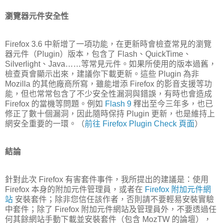
瀏覽器元件安全性
Firefox 3.6 中新增了一項功能，在更新時會檢查常見的瀏覽
器元件（Plugin）版本，包含了 Flash、QuickTime、
Silverlight、Java……等常見元件。如果所使用的版本過舊，
檢查頁會顯示出來，建議你下載更新。這些 Plugin 為非
Mozilla 的其他廠商所寫，雖能增添 Firefox 的影音支援等功
能，但也常常包含了不少安全性漏洞與錯誤，有時也會造成
Firefox 的當機等問題。例如
Flash 9
釋出至今三年多，也已
修正了數十個漏洞，因此隨時保持 Plugin 更新，也是維持上
網安全重要的一環。（
前往 Firefox Plugin Check 頁面
）
結論
針對此次 Firefox 有害套件事件，我所提出的建議是：使用
Firefox 本身的附加元件管理員，或者在
Firefox 附加元件網
站
安裝套件；除非您信任該作者，否則請不要輕易安裝實驗
中套件；除了 Firefox 附加元件網站及管理員外，不要透過任
何其餘網站手動下載並安裝套件（包含 MozTW 的論壇），