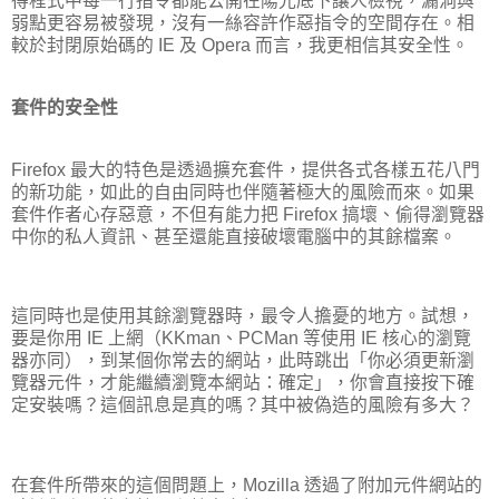
得程式中每一行指令都能公開在陽光底下讓人檢視，漏洞與
弱點更容易被發現，沒有一絲容許作惡指令的空間存在。相
較於封閉原始碼的 IE 及 Opera 而言，我更相信其安全性。
套件的安全性
Firefox 最大的特色是透過擴充套件，提供各式各樣五花八門
的新功能，如此的自由同時也伴隨著極大的風險而來。如果
套件作者心存惡意，不但有能力把 Firefox 搞壞、偷得瀏覽器
中你的私人資訊、甚至還能直接破壞電腦中的其餘檔案。
這同時也是使用其餘瀏覽器時，最令人擔憂的地方。試想，
要是你用 IE 上網（KKman、PCMan 等使用 IE 核心的瀏覽
器亦同），到某個你常去的網站，此時跳出「你必須更新瀏
覽器元件，才能繼續瀏覽本網站：確定」，你會直接按下確
定安裝嗎？這個訊息是真的嗎？其中被偽造的風險有多大？
在套件所帶來的這個問題上，Mozilla 透過了附加元件網站的