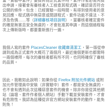
當「實驗中套件」要提昇為正式套件時，套件作者必需先提
出申請，接著會有審核者人工檢查其程式碼，確認是否符合
公開的條件，包含：已經實驗一段時間、有得到使用者的意
見回應、程式碼中無惡意或間諜程式、套件功能不違法、不
涉及色情……等（
詳細審核項目說明
），當審核者確定套件
的確是無害且安全無虞的，才會批准其申請，而這個過程每
次上傳新版時，都要重新進行一遍。
我個人寫的套件
PlacesCleaner 收藏庫清潔工
，第一版從申
請到成為正式套件大概花了兩個月，最近幾個更新也都需時
一兩個禮拜，每次的審核者都有所不同，也同時確保了審核
的品質。
因此，我敢如此說明：如果你從
Firefox 附加元件網站
或附
加元件管理員中安裝（非實驗中）套件，都是安全無虞的，
也不會有遇到此次這種惡意套件的機會。除非你是從其他網
站（論壇、套件作者個人網站）手動下載並安裝套件，才會
有危險性。我認為這種從非官方網站安裝套件的動作，能免
則免！