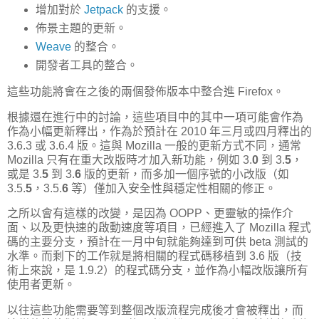
增加對於
Jetpack
的支援。
佈景主題的更新。
Weave
的整合。
開發者工具的整合。
這些功能將會在之後的兩個發佈版本中整合進 Firefox。
根據還在進行中的討論，這些項目中的其中一項可能會作為
作為小幅更新釋出，作為於預計在 2010 年三月或四月釋出的
3.6.3 或 3.6.4 版。這與 Mozilla 一般的更新方式不同，通常
Mozilla 只有在重大改版時才加入新功能，例如 3.
0
到 3.
5
，
或是 3.
5
到 3.
6
版的更新，而多加一個序號的小改版（如
3.5.
5
，3.5.
6
等）僅加入安全性與穩定性相關的修正。
之所以會有這樣的改變，是因為 OOPP、更靈敏的操作介
面、以及更快速的啟動速度等項目，已經進入了 Mozilla 程式
碼的主要分支，預計在一月中旬就能夠達到可供 beta 測試的
水準。而剩下的工作就是將相關的程式碼移植到 3.6 版（技
術上來說，是 1.9.2）的程式碼分支，並作為小幅改版讓所有
使用者更新。
以往這些功能需要等到整個改版流程完成後才會被釋出，而