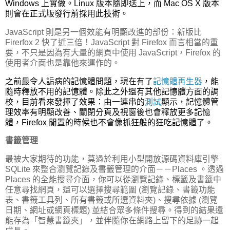
Windows 上實做。Linux 版本隨即送上，而 Mac OS X 版本
則會在正式版發行前採用此技術。
JavaScript 則是另一個效能有明顯改進的部份：新版比
Firerfox 2 快了近三倍！JavaScript 對 Firefox 而言相當的重
要，
不只是因為有大量的網頁中使用 JavaScript，
Firefox 的
使用者介面也是靠他來運作的。
之前最令人詬病的記憶體問題，現在有了
記憶體再生器
，能
隨時釋放不用的記憶體。除此之外還有其他記憶體方面的調
校，目前看來發揮了效果：由一連串的
測試
顯示，記憶體管
理效率有明顯改善、關閉分頁及視窗後也會釋放更多記憶
體，Firefox 閒置的時候也不會像抓狂般的狂吃記憶體了。
書籤管理
最被大家期待的功能，莫過於利用小型開放源碼資料庫引擎
SQLite 來整合瀏覽記錄及書籤管理的介面－－Places 。透過
Places 的全能搜尋介面，你可以從瀏覽記錄、標籤及書籤中
任意尋找網頁，還可以選擇搜尋範圍 (瀏覽記錄、書籤功能
表、書籤工具列、所有書籤或所選資料夾)、搜尋依據 (瀏覽
日期、網址或網頁標題) 並結合眾多條件搜尋。得到的結果還
能存為「智慧書籤夾」，並伴隨你在網路上留下的足跡一起