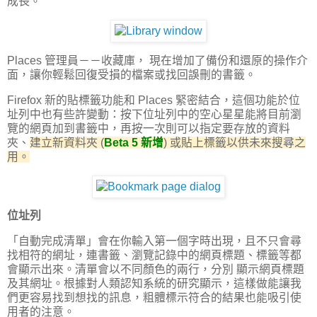
成長。
Places 管理員－－
收藏庫
， 現在增加了備份和還原的操作介
面，讓你輕鬆回復受損的檔案或找回誤刪的書籤。
Firefox 新的貼標籤功能和 Places 緊密結合，這個功能於位
址列中也有些許變動：按下位址列中的空心星星能將目前瀏
覽的網頁加到書籤中，再按一次則可以指定要存放的資料
夾、
建立新資料夾
(
Beta 5 新增
)
或貼上標籤以供未來搜尋之
用。
位址列
「自動完成清單」會在你輸入第一個字時出現，且不只會尋
找相符的網址，連書籤、瀏覽記錄中的網頁標題、標籤等都
會顯示出來。清單會以不同顏色的兩行，分別 顯示網頁標題
及其網址。根據對人類認知系統的研究顯示，這樣做能讓我
們更容易找到想找的訊息，粗體標示符合的結果也能吸引使
用者的注意。