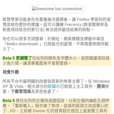
智慧學習功能會在你重複幾次選擇後，讓 Firefox 學習你的習
慣並給你更好的建議。這可以彌補 Frecency (將瀏覽頻率及
新進項目結合的索引法) 無法提供最佳結果的缺點。
你也可以用多字詞搜尋，於網址、網頁標題及標籤中尋找
「
firefox downloads
」已經能分別處理，不再需要照順序輸
入了。
Beta 5 更調整了
位址列的顏色及字體大小，並把建議項目減
少為六項，讓清單看起來不會那麼擠。
視覺外觀
所有平台中最明顯的改變就是新的佈景主題了，在 Windows
XP 及 Vista，絕大部分的
新圖示
已經放上主工具列、
選項
視
窗、
下載管理員
及其他各處了。
Beta 5
將位址列的左邊改成圓弧狀，以和左邊的鑰匙孔相呼
應。「重新載入」鈕也做了修改，這版的箭頭又改成實心的
了...XD，之前被 Dororo 化的首頁鈕也放回上面瀏覽工具列