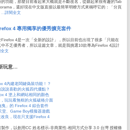
非常獨特的功能，那麼目前看起來大概就是不斷改名，從聽起來很有趣的Tab
anorama，還好現在中文版直接以最簡單明瞭方式來稱呼它的：「分頁
。
...詳閱全文
Firefox 4 專用獨享的優秀擴充套件
irefox 4是一次「全新的設計」，所以目前也出現了很多「只能在
且其中不乏優秀者，所以這篇文章，就是我挑選10款專為Firefox 4設計
詳閱全文
 的新玩意…
refox 4內建老闆鍵偽裝功能！？
版將臨前說說喜歡的火狐四代優點？
efox 4 塗上和網站相同的顏色
 純瀏覽實驗，玩玩看無框的火狐破格介面
」的 Firefox 4 綜合套件
e玩任天堂、Game Boy模擬器遊戲
大改良，現在只支援Firefox 4
製作，以創用CC 姓名標示-非商業性-相同方式分享 3.0 台灣 授權條