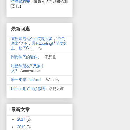
待譯資料夾
，選篇文章立即開始翻
譯吧！
最新回應
這種氣泡式介面問題很多，"立刻
送出"？不，還有Loading時間要算
上，點了G+...
- 浩
謝謝你們的製作。
- 不想登
咁點加朋友? 又無中
文?
- Anonymous
唯一支持 Firefox！
- Wildsky
Firefox用户很骄傲啊
- 路易大叔
最新文章
►
2017
(2)
►
2016
(6)