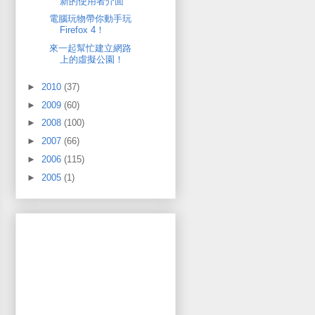
新的使用者介面
電腦玩物帶你動手玩
Firefox 4！
來一起幫忙建立網路
上的虛擬公園！
►
2010
(37)
►
2009
(60)
►
2008
(100)
►
2007
(66)
►
2006
(115)
►
2005
(1)