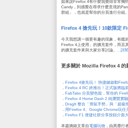
如果說Firefox 4有什麼我覺得
Candy，到感覺在尋求什麼意境的P
群組」，也就是幫你的分頁進行分組
Firefox 4 搶先玩！10款限定 
今天我想講一個更有趣的現象，有鑑於F
Firefox 4上使用」的擴充套件，而
的擴充套件來與大家分享討論。
...
更多關於 Mozilla Firefox 4
．
Firefox 4搶先玩！ 快捷鍵啟動Fi
．
Firefox 4 RC 終推出！正式
．
FabTabs 分頁變色龍，幫你的 Fir
．
Firefox 4 Home Dash 2
．
DragIt 整合「滑鼠手勢」與「超級拖曳
．
用Firefox 4、Google Chrom
．
Firefox F1 便捷社群分享按鈕介面
本篇摘錄文章自
電腦玩物
，由異塵行者