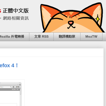
Mozilla 外電轉播
文章 RSS
翻譯機動隊
MozTW
fox 4！