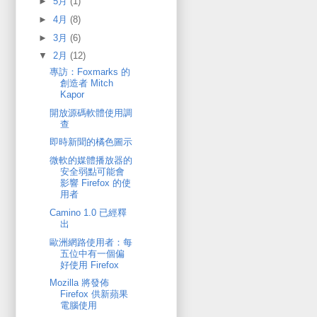
►
5月
(1)
►
4月
(8)
►
3月
(6)
▼
2月
(12)
專訪：Foxmarks 的
創造者 Mitch
Kapor
開放源碼軟體使用調
查
即時新聞的橘色圖示
微軟的媒體播放器的
安全弱點可能會
影響 Firefox 的使
用者
Camino 1.0 已經釋
出
歐洲網路使用者：每
五位中有一個偏
好使用 Firefox
Mozilla 將發佈
Firefox 供新蘋果
電腦使用