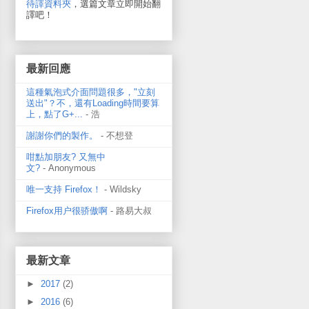
待譯資料夾
，選篇文章立即開始翻
譯吧！
最新回應
這種氣泡式介面問題很多，"立刻
送出"？不，還有Loading時間要算
上，點了G+...
- 浩
謝謝你們的製作。
- 不想登
咁點加朋友? 又無中
文?
- Anonymous
唯一支持 Firefox！
- Wildsky
Firefox用户很骄傲啊
- 路易大叔
最新文章
►
2017
(2)
►
2016
(6)